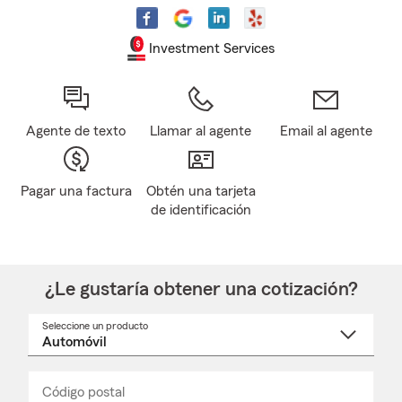
Investment Services
Agente de texto
Llamar al agente
Email al agente
Pagar una factura
Obtén una tarjeta
de identificación
¿Le gustaría obtener una cotización?
Seleccione un producto
Seleccione
un
nombre
de
producto
del
Código postal
Ingresa
Ingresa
_____
menú