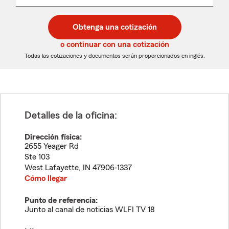
un
un
desplegable
código
código
postal
postal
Obtenga una cotización
de
de
5
5
o continuar con una cotización
dígitos
dígitos
Todas las cotizaciones y documentos serán proporcionados en inglés.
Detalles de la oficina:
Dirección física:
2655 Yeager Rd
Ste 103
West Lafayette
,
IN
47906-1337
Cómo llegar
Punto de referencia:
Junto al canal de noticias WLFI TV 18