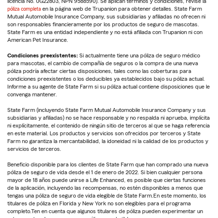
licencia No. 0G22803, NPN 9588590). Se aplican términos y condiciones, revise la
póliza completa
en la página web de Trupanion para obtener detalles. State Farm
Mutual Automobile Insurance Company, sus subsidiarias y afiliadas no ofrecen ni
son responsables financieramente por los productos de seguro de mascotas.
State Farm es una entidad independiente y no está afiliada con Trupanion ni con
American Pet Insurance.
Condiciones preexistentes:
Si actualmente tiene una póliza de seguro médico
para mascotas, el cambio de compañía de seguros o la compra de una nueva
póliza podría afectar ciertas disposiciones, tales como las coberturas para
condiciones preexistentes o los deducibles ya establecidos bajo su póliza actual.
Informe a su agente de State Farm si su póliza actual contiene disposiciones que le
convenga mantener.
State Farm (incluyendo State Farm Mutual Automobile Insurance Company y sus
subsidiarias y afiliadas) no se hace responsable y no respalda ni aprueba, implícita
ni explícitamente, el contenido de ningún sitio de terceros al que se haga referencia
en este material. Los productos y servicios son ofrecidos por terceros y State
Farm no garantiza la mercantabilidad, la idoneidad ni la calidad de los productos y
servicios de terceros.
Beneficio disponible para los clientes de State Farm que han comprado una nueva
póliza de seguro de vida desde el 1 de enero de 2022. Si bien cualquier persona
mayor de 18 años puede unirse a Life Enhanced, es posible que ciertas funciones
de la aplicación, incluyendo las recompensas, no estén disponibles a menos que
tengas una póliza de seguro de vida elegible de State Farm.En este momento, los
titulares de póliza en Florida y New York no son elegibles para el programa
completo.Ten en cuenta que algunos titulares de póliza pueden experimentar un