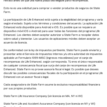
retraso antes de que una nueva póliza sea elegible para recompensas.
Esto no es una solicitud para comprar o vender productos de seguros de State
Farm.
La participación de Life Enhanced está sujeta a la elegibilidad del programa y varía
según el estado. Sujeto a los términos y condiciones del acuerdo. La aplicación Life
Enhanced está disponible para Android e iOS. Es posible que se requiera un
dispositivo móvil iOS o Android para usar todas las funciones del programa Life
Enhanced. Los clientes deben aceptar autorizar a State Farm a recopilar datos
sobre salud y bienestar. Los usuarios de aplicaciones móviles deben aceptar un
acuerdo de licencia.
De conformidad con la ley de impuestos pertinente, State Farm puede enviarte y
presentar ante el Servicio de Impuestos Internos y/u otra autoridad de impuestos
aplicable un Formulario 1099-MISC (ingresos misceláneos) por el canje de
recompensas de Life Enhanced, según corresponda. Tú eres el único responsable
de cualquier consecuencia fiscal que surja del canje de recompensas de Life
Enhanced. State Farm no provee asesoría fiscal ni legal. Es posible que desees
discutir las posibles consecuencias fiscales de tu participación en el programa Life
Enhanced con un asesor fiscal o legal.
Cada aseguradora de State Farm asume la exclusiva responsabilidad financiera
por sus propios productos.
State Farm Life Insurance Company (sin licencia en MA, NY ni WI)
State Farm Life and Accident Assurance Company (con licencia en NY y WI)