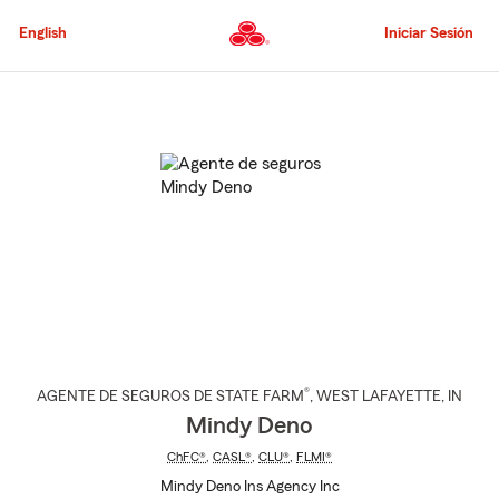
Pasar
al
English
Iniciar Sesión
contenido
principal
Comienzo
del
contenido
principal
®
AGENTE DE SEGUROS DE STATE FARM
,
WEST LAFAYETTE
, IN
Mindy Deno
ChFC®
,
CASL®
,
CLU®
,
FLMI®
Mindy Deno Ins Agency Inc