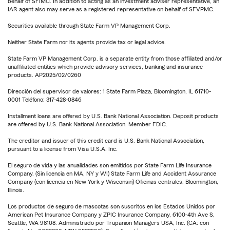
behalf of SFIMC. In addition to acting as an investment adviser representative, an
IAR agent also may serve as a registered representative on behalf of SFVPMC.
Securities available through State Farm VP Management Corp.
Neither State Farm nor its agents provide tax or legal advice.
State Farm VP Management Corp. is a separate entity from those affiliated and/or
unaffiliated entities which provide advisory services, banking and insurance
products. AP2025/02/0260
Dirección del supervisor de valores: 1 State Farm Plaza, Bloomington, IL 61710-
0001 Teléfono: 317-428-0846
Installment loans are offered by U.S. Bank National Association. Deposit products
are offered by U.S. Bank National Association. Member FDIC.
The creditor and issuer of this credit card is U.S. Bank National Association,
pursuant to a license from Visa U.S.A. Inc.
El seguro de vida y las anualidades son emitidos por State Farm Life Insurance
Company. (Sin licencia en MA, NY y WI) State Farm Life and Accident Assurance
Company (con licencia en New York y Wisconsin) Oficinas centrales, Bloomington,
Illinois.
Los productos de seguro de mascotas son suscritos en los Estados Unidos por
American Pet Insurance Company y ZPIC Insurance Company, 6100-4th Ave S,
Seattle, WA 98108. Administrado por Trupanion Managers USA, Inc. (CA: con